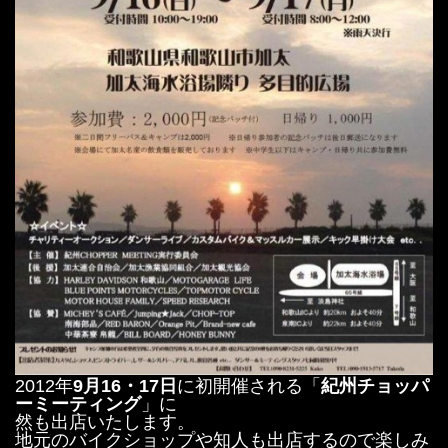
2012年
9月16・17日
に初開催される「
紀州チョッパ
ーミーティング
」に
然も出店いたします。
地元のバイクショップや知人も出店するので楽しみ