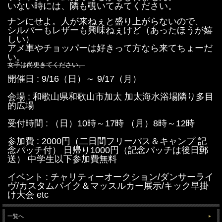
いない時には、隣も覗いてみてください。
ナンにせよ。人が来ねぇと盛り上がらないので、
シルバーもレザーも興味ねぇけど（あったほうが嬉
しい）
アメ車やチョッパーは好きって方なら来てちょーだ
い。
女子は尚更きてください。
開催日 : 9/16（日）～ 9/17（月）
会場 : 和歌山県和歌山市加太 加太海水浴場隣り多目
的広場
受付時間 : （日）10時～17時 （月）8時～12時
参加費 : 2000円（二日間フリーパス＆キャンプ 記
念パッチ付） 日帰り1000円（記念パッチは後日郵
送） 中学生以下参加費無料
イベント : チャリティーオークション/ダンサーライ
ヴ/カスタムバイク＆マッスルカー展示/キック早掛
け大会 etc
一覧へ