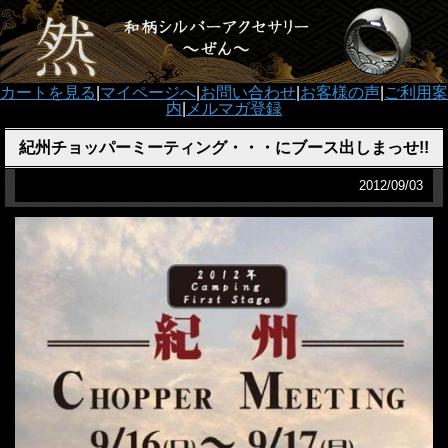
カートを見る
|
マイページへ
|
お問い合わせ
|
お客様の声
|
ご利用案
内
|
メルマガ登録
紀州チョッパーミーティング・・・にブース出しまっせ!!
2012/09/03