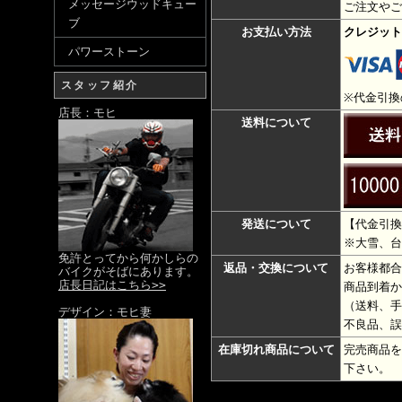
メッセージウッドキュー
ご注文やご
ブ
お支払い方法
クレジット
パワーストーン
スタッフ紹介
※代金引換
店長：モヒ
送料について
発送について
【代金引換
※大雪、台
免許とってから何かしらの
返品・交換について
お客様都合
バイクがそばにあります。
店長日記はこちら>>
商品到着か
（送料、手
デザイン：モヒ妻
不良品、誤
在庫切れ商品について
完売商品を
下さい。