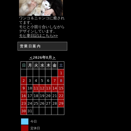
ワンコ＆ニャンコに癒され
てます。
モヒと小競り合いしながら
デザインしています。
モヒ妻日記はこちら>>
営業日案内
＜
2026年8月
＞
日
月
火
水
木
金
土
1
2
3
4
5
6
7
8
9
10
11
12
13
14
15
16
17
18
19
20
21
22
23
24
25
26
27
28
29
30
31
今日
定休日