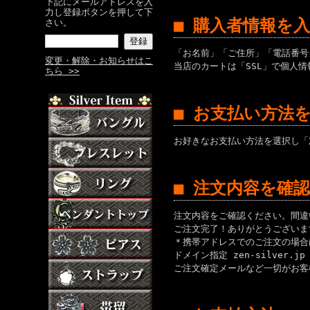
下記にメールアドレスを入
力し登録ボタンを押して下
■ 購入者情報を
さい。
「お名前」「ご住所」「電話番号
変更・解除・お知らせはこ
当店のカートは「SSL」で個人
ちら >>
■ お支払い方法
お好きなお支払い方法を選択し「
■ 注文内容を確
注文内容をご確認ください。間違
ご注文完了！ありがとうございま
＊携帯アドレスでのご注文の場合は
ドメイン指定 zen-silver.
ご注文確定メールなど一切がお客