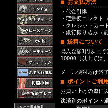
■ お支払方法
・代金引換
・宅急便コレクト
・クレジットカー
・銀行振り込み（
■ 送料について
購入金額1円以上で
10000円以上では
メール便対応は終
■ ポイントご利
お買い上げの際に
決済別のポイント
シルバー関連情報