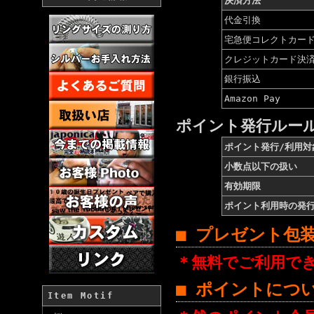
決済方法
代金引換
宅急便コレクトカー
クレジットカード決
銀行振込
Amazon Pay
ポイント発行ルー
ポイント発行/利用対
小数点以下の扱い
有効期限
ポイント利用時の発
■ プレゼント包
＊無料でご利用で
■ ポイントにつ
Item Motif