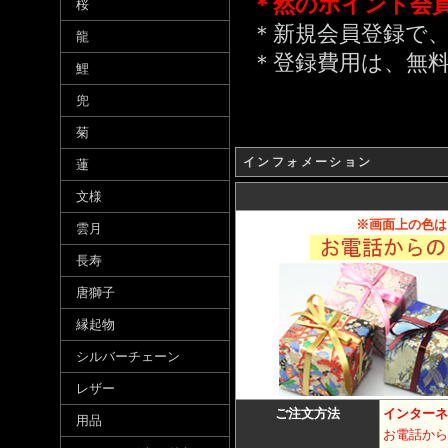
＊然のポイント会
桜
＊新規会員登録で、
龍
＊登録費用は、無
鯉
兜
菊
インフォメーション
蓮
文様
※画面上の色は
雲月
長寿
唐獅子
縁起物
シルバーチェーン
レザー
ご注文方法
インターネ
用品
お電話から