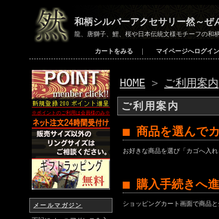
和柄シルバーアクセサリー然～ぜ
龍、唐獅子、鯉、桜や日本伝統文様モチーフの和柄
カートをみる
｜
マイページへログイ
HOME
>
ご利用案内
ご利用案内
※ポイントのご利用は会員様のみ
※
■ 商品を選んで
お好きな商品を選び「カゴへ入れ
■ 購入手続きへ
ショッピングカート画面で商品と
メールマガジン