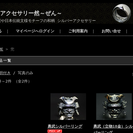
アクセサリー然～ぜん～
桜や日本伝統文様モチーフの和柄 シルバーアクセサリー
る
｜
マイページへログイン
｜
ご利用案内
｜
お問い合せ
｜
ME
> 兜
品一覧
明付き
/ 写真のみ
件～2件 （全2件）
勇武シルバーリング
勇武（立物18金）シル
バーリング