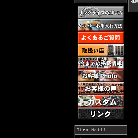
在
Item Motif