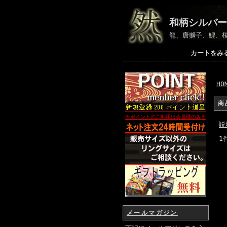
和柄シルバー
龍、唐獅子、鯉、
カートをみ
HO
商
※ポイントのご利用は会員様のみ
※
説
1
メールマガジン