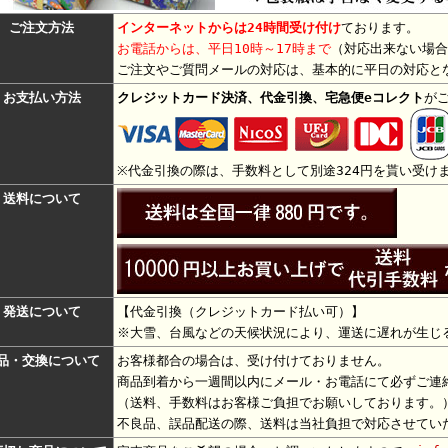
ご注文方法
インターネットからは24時間受け付け
ております。
お電話からは、平日10時～17時まで
（対応出来ない場合
ご注文やご質問メールの対応は、基本的に平日の対応と
お支払い方法
クレジットカード決済、代金引換、宅急便eコレクト
が
※代金引換の際は、手数料として別途324円を貰い受け
送料について
発送について
【代金引換（
クレジットカード払い可
）】
※大雪、台風などの天候状況により、運送に遅れが生じ
品・交換について
お客様都合の場合は、受け付けておりません。
商品到着から一週間以内にメール・お電話にて必ずご連
（送料、手数料はお客様ご負担でお願いしております。
不良品、誤品配送の際、送料は当社負担で対応させてい