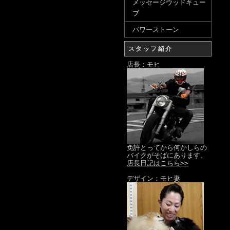
メッセージウッドキュー
ブ
パワーストーン
スタッフ紹介
店長：モヒ
免許とってから何かしらの
バイクがそばにあります。
店長日記はこちら>>
デザイン：モヒ妻