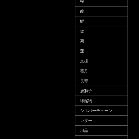
桜
龍
鯉
兜
菊
蓮
文様
雲月
長寿
唐獅子
縁起物
シルバーチェーン
レザー
用品