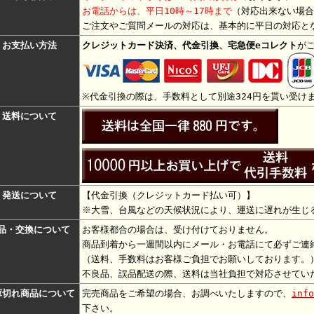
お電話からは、平日10時～17時まで
（対応出来ない場合
ご注文やご質問メールの対応は、基本的に平日の対応と
お支払い方法
クレジットカード決済、代金引換、宅急便eコレクト
が
※代金引換の際は、手数料として別途324円を貰い受け
送料について
発送について
【代金引換（
クレジットカード払い可
）】
※大雪、台風などの天候状況により、運送に遅れが生じ
品・交換について
お客様都合の場合は、受け付けておりません。
商品到着から一週間以内にメール・お電話にて必ずご連
（送料、手数料はお客様ご負担でお願いしております。
不良品、誤品配送の際、送料は当社負担で対応させてい
庫切れ商品について
完売商品をご希望の場合、お調べいたしますので、
info
下さい。