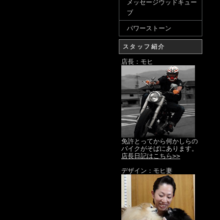
メッセージウッドキュー
ブ
パワーストーン
スタッフ紹介
店長：モヒ
免許とってから何かしらの
バイクがそばにあります。
店長日記はこちら>>
デザイン：モヒ妻