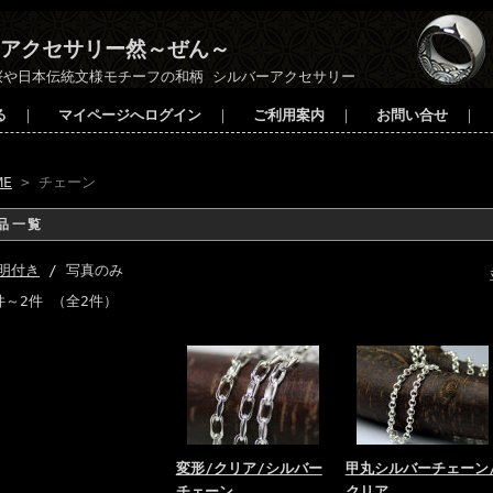
アクセサリー然～ぜん～
桜や日本伝統文様モチーフの和柄 シルバーアクセサリー
る
｜
マイページへログイン
｜
ご利用案内
｜
お問い合せ
｜
ME
> チェーン
品一覧
明付き
/ 写真のみ
件～2件 （全2件）
変形/クリア/シルバー
甲丸シルバーチェーン
チェーン
クリア