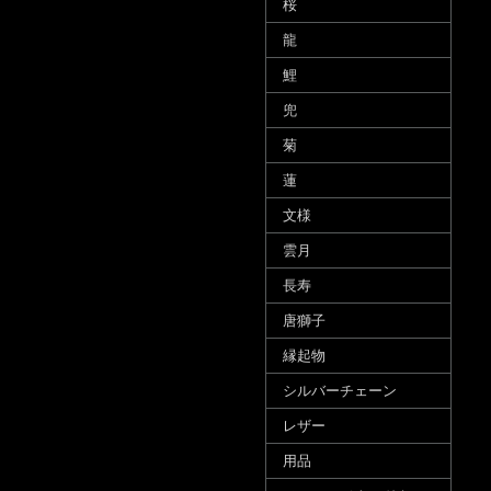
桜
龍
鯉
兜
菊
蓮
文様
雲月
長寿
唐獅子
縁起物
シルバーチェーン
レザー
用品