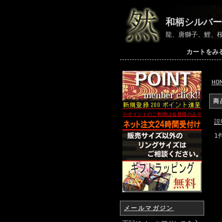
和柄シルバー
龍、唐獅子、鯉、
カートをみ
HO
商
※ポイントのご利用は会員様のみ
※
説
1
メールマガジン