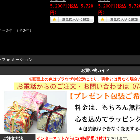
5,200円
(税込 5,720
5,200円
(税込 5,72
円)
円)
件～2件 （全2件）
ンフォメーション
お買い物ガイド
※画面上の色はブラウザや設定により、実物とは異なる場合
ご注文方法
インターネットからは24時間受け付け
ております。