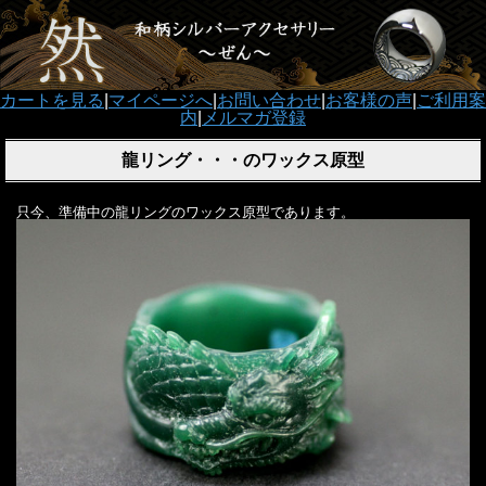
カートを見る
|
マイページへ
|
お問い合わせ
|
お客様の声
|
ご利用案
内
|
メルマガ登録
龍リング・・・のワックス原型
只今、準備中の龍リングのワックス原型であります。