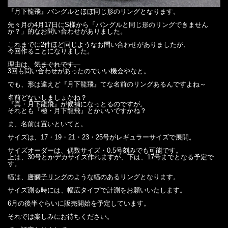
『月下龍飛』バングルと
ほぼ
同じ形のリングとなります。
先々月の4月17日にS様から「バングルと同じ形のリングできません
か？」的なお問い合わせがありました。
これまでに2件ほど同じようなお問い合わせがありましたが、
今回作ることになりました。
理由は、
気まぐれです。
3回も問い合わせがあったのでいい機会やなと。
でも、形は違えど『月下龍飛』てな名前のリングあるんですよね～
名前どないしましょかね？
『真・月下龍飛』が候補になっとるのですが。
それとも『極・月下龍飛』とかいいですかね？
ま、名前は置いといてと。
サイズは、17・19・21・23・25号がレギュラーサイズで展開。
サイズオーダーは、偶数サイズ・0.5号刻みでも可能です。
上は、30号とかデカサイズ作れますが、下は、17号までとなる予定で
す。
幅は、
唐獅子リング
のような幅のあるリングとなります。
サイズ測る時には、幅広タイプで計測をお願いいたします。
6月の後半ぐらいに販売開始を予定しています。
それでは楽しみにお待ちください。