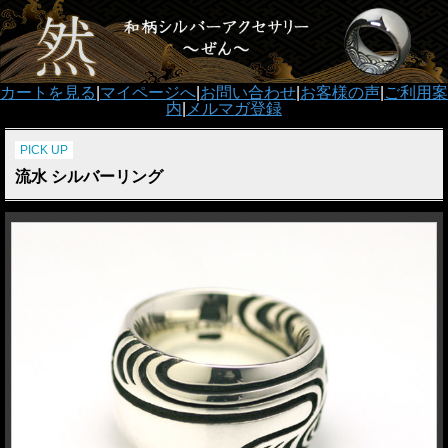
カートを見る
|
マイページへ
|
お問い合わせ
|
お客様の声
|
ご利用案
内
|
メルマガ登録
PICK UP
流水 シルバーリング