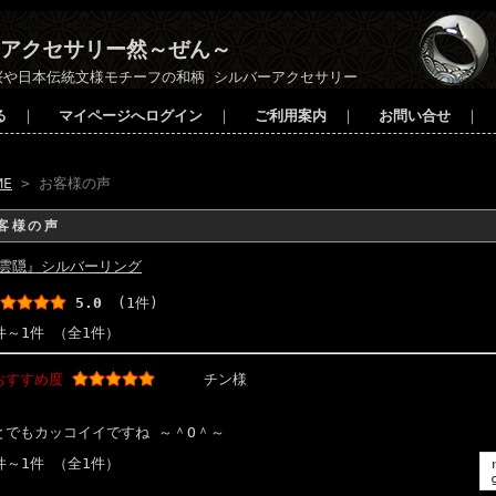
アクセサリー然～ぜん～
桜や日本伝統文様モチーフの和柄 シルバーアクセサリー
る
｜
マイページへログイン
｜
ご利用案内
｜
お問い合せ
｜
ME
> お客様の声
客様の声
雲隠』シルバーリング
5.0
(1件)
件～1件 （全1件）
おすすめ度
チン様
とでもカッコイイですね ～＾O＾～
件～1件 （全1件）