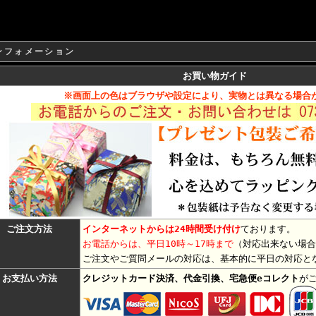
ンフォメーション
お買い物ガイド
※画面上の色はブラウザや設定により、実物とは異なる場合
ご注文方法
インターネットからは24時間受け付け
ております。
お電話からは、平日10時～17時まで
（対応出来ない場合
ご注文やご質問メールの対応は、基本的に平日の対応と
お支払い方法
クレジットカード決済、代金引換、宅急便eコレクト
が