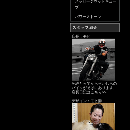
メッセージウッドキュー
ブ
パワーストーン
スタッフ紹介
店長：モヒ
免許とってから何かしらの
バイクがそばにあります。
店長日記はこちら>>
デザイン：モヒ妻