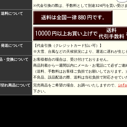
※代金引換の際は、手数料として別途324円を貰い受け
送料について
発送について
【代金引換（
クレジットカード払い可
）】
※大雪、台風などの天候状況により、運送に遅れが生じ
品・交換について
お客様都合の場合は、受け付けておりません。
商品到着から一週間以内にメール・お電話にて必ずご連
（送料、手数料はお客様ご負担でお願いしております。
不良品、誤品配送の際、送料は当社負担で対応させてい
庫切れ商品について
完売商品をご希望の場合、お調べいたしますので、
info
下さい。