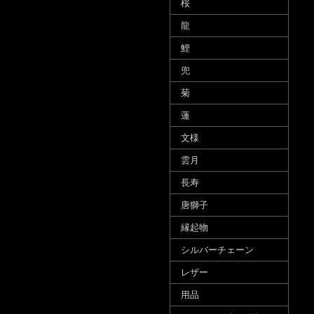
桜
龍
鯉
兜
菊
蓮
文様
雲月
長寿
唐獅子
縁起物
シルバーチェーン
レザー
用品