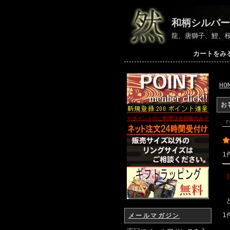
和柄シルバー
龍、唐獅子、鯉、
カートをみ
HO
お
※ポイントのご利用は会員様のみ
※
『
1
1
メールマガジン