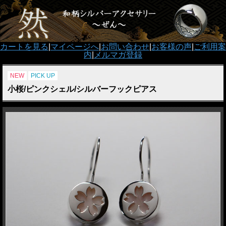
カートを見る
|
マイページへ
|
お問い合わせ
|
お客様の声
|
ご利用案
内
|
メルマガ登録
NEW
PICK UP
小桜/ピンクシェル/シルバーフックピアス