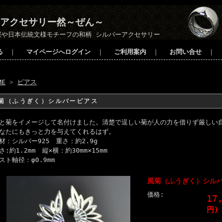
アクセサリー然～ぜん～
桜や日本伝統文様モチーフの和柄 シルバーアクセサリー
る
｜
マイページへログイン
｜
ご利用案内
｜
お問い合せ
｜
ME
>
ピアス
菊（ふうぎく）シルバーピアス
と菊をイメージして名付けました。清楚で逞しい菊が人の力を借りず厳しい
なたにもきっと力を与えてくれるはず。
材：シルバー925 重さ：約2.9g
さ:約1.2mm 縦×横：約30mm×15mm
スト軸径：φ0.9mm
風菊（ふうぎく）シル
価格:
17
円)