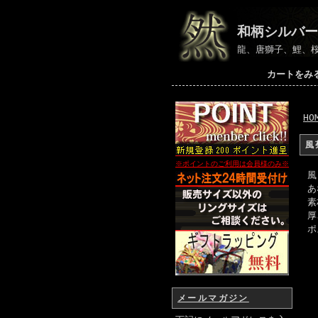
和柄シルバー
龍、唐獅子、鯉、
カートをみ
HO
風
※ポイントのご利用は会員様のみ
※
風
あ
素
厚
ポ
メールマガジン