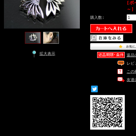
[ポ
～]
購入数:
拡大表示
返品
レビ
この
友達