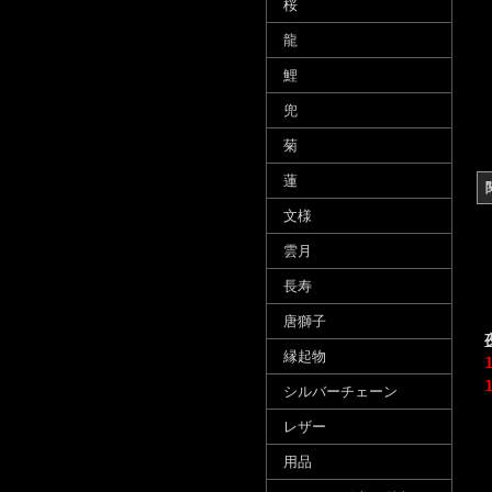
桜
龍
鯉
兜
菊
蓮
文様
雲月
長寿
唐獅子
縁起物
シルバーチェーン
レザー
用品