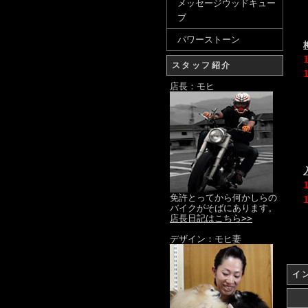
メッセージウッドキュー
ブ
パワーストーン
スタッフ紹介
店長：モヒ
免許とってから何かしらの
バイクがそばにあります。
店長日記はこちら>>
デザイン：モヒ妻
イ