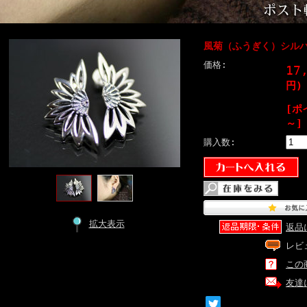
風菊（ふうぎく）シル
価格:
17
円)
[ポ
～]
購入数:
拡大表示
返品
レビ
この
友達