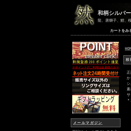
和柄シルバー
龍、唐獅子、鯉、
カートをみ
HO
枝
※ポイントのご利用は会員様のみ
※
正
か
シ
素
サ
＊
メールマガジン