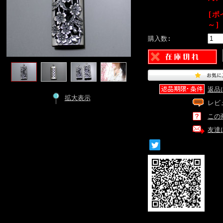
[ポ
～]
購入数:
返品
拡大表示
レビ
この
友達