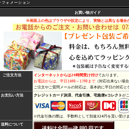
ンフォメーション
お買い物ガイド
※画面上の色はブラウザや設定により、実物とは異なる場合
ご注文方法
インターネットからは24時間受け付け
ております。
お電話からは、平日10時～17時まで
（対応出来ない場合
ご注文やご質問メールの対応は、基本的に平日の対応と
お支払い方法
クレジットカード決済、代金引換、宅急便eコレクト
が
※代金引換の際は、手数料として別途324円を貰い受け
送料について