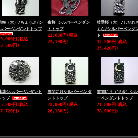
跳舞（大）/ちょうぶ/シ
夜桜 シルバーペンダン
枝垂桜（大）/しだれ
ルバーペンダントトップ
トトップ
くら/シルバーペンダ
21,000円(税込
ト
35,000円(税込
23,100円)
32,200円(税込
38,500円)
35,420円)
蓮花シルバーペンダント
雲間に月シルバーペンダ
雲間に月（18金）シ
トップ
ントトップ
ーペンダントトップ
25,200円(税込
23,800円(税込
71,800円(税込
27,720円)
26,180円)
78,980円)