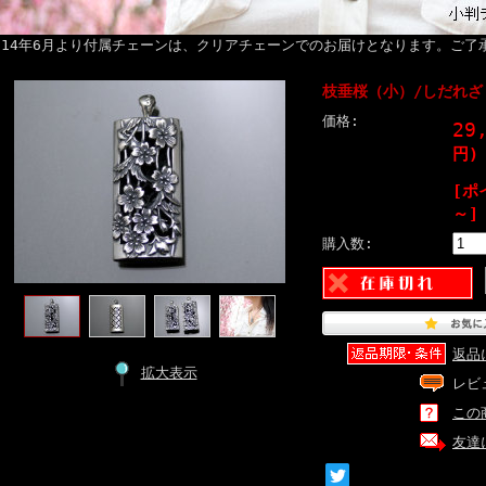
014年6月より付属チェーンは、クリアチェーンでのお届けとなります。ご了
枝垂桜（小）/しだれざ
価格:
29
円)
[ポ
～]
購入数:
返品
拡大表示
レビ
この
友達