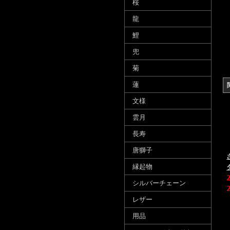
桜
龍
鯉
兜
菊
蓮
文様
雲月
長寿
唐獅子
縁起物
シルバーチェーン
レザー
用品