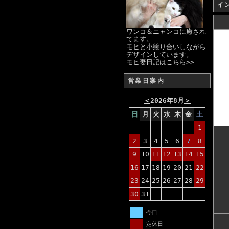
イ
ワンコ＆ニャンコに癒され
てます。
モヒと小競り合いしながら
デザインしています。
モヒ妻日記はこちら>>
営業日案内
＜
2026年8月
＞
日
月
火
水
木
金
土
1
2
3
4
5
6
7
8
9
10
11
12
13
14
15
16
17
18
19
20
21
22
23
24
25
26
27
28
29
30
31
今日
定休日