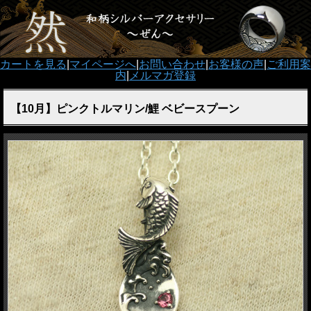
カートを見る
|
マイページへ
|
お問い合わせ
|
お客様の声
|
ご利用案
内
|
メルマガ登録
【10月】ピンクトルマリン/鯉 ベビースプーン