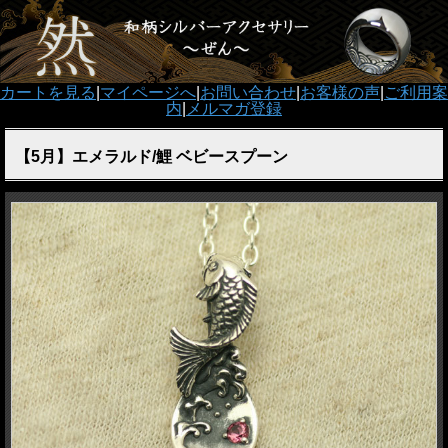
カートを見る
|
マイページへ
|
お問い合わせ
|
お客様の声
|
ご利用案
内
|
メルマガ登録
【5月】エメラルド/鯉 ベビースプーン